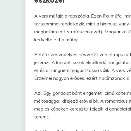
eszközei
A vers műfaja a rapszódia. Ezen lírai műfaj, m
tartalommal rendelkezik, mint a himnusz vagy 
meghatározott strófaszerkezet). Magyar köl
kedvelte ezt a műfajt.
Petőfi szenvedélyes hévvel írt versét rapszó
jellemzi. A kezdeti sorok elmélkedő hangulatot
el, és a hangnem magasztossá válik. A vers v
Érzelmei nagyon erősek, ezért hullámzanak, a 
Az „Egy gondolat bánt engemet” című költemén
méltósággal, kifejező erővel bír. A romantikus
meg és képeken keresztül fejezik ki gondolata
teremt.