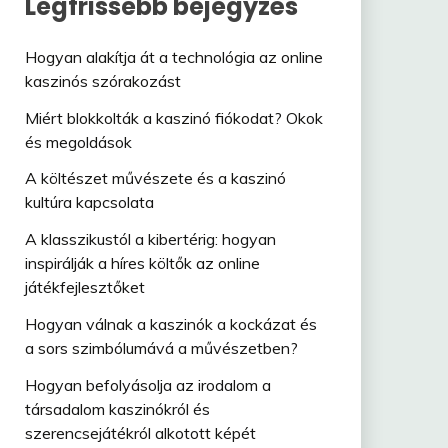
Legfrissebb bejegyzés
Hogyan alakítja át a technológia az online
kaszinós szórakozást
Miért blokkolták a kaszinó fiókodat? Okok
és megoldások
A költészet művészete és a kaszinó
kultúra kapcsolata
A klasszikustól a kibertérig: hogyan
inspirálják a híres költők az online
játékfejlesztőket
Hogyan válnak a kaszinók a kockázat és
a sors szimbólumává a művészetben?
Hogyan befolyásolja az irodalom a
társadalom kaszinókról és
szerencsejátékról alkotott képét