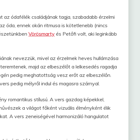
int az ódafélék családjának tagja, szabadabb érzelmi
az óda, ennek okán ritmusa is kötetlenebb (nincs
tészetünkben
Vörösmarty
és Petőfi volt, aki leginkább
diának nevezzük, mivel az érzelmek heves hullámzása
 teremtenek, majd az elbeszélőt a lelkesedés ragadja
égén pedig meghatottság vesz erőt az elbeszélőn.
vers pedig mélyről indul és magasra szárnyal.
y romantikus stílusú. A vers gazdag képekkel,
 művészek a világot főként vizuális élményként élik
ikat. A vers zeneiségével harmonizáló hangulatot