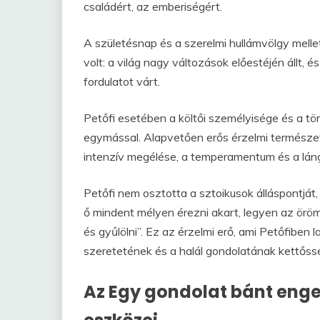
családért, az emberiségért.
A születésnap és a szerelmi hullámvölgy melle
volt: a világ nagy változások előestéjén állt,
fordulatot várt.
Petőfi esetében a költői személyisége és a tör
egymással. Alapvetően erős érzelmi természett
intenzív megélése, a temperamentum és a láng
Petőfi nem osztotta a sztoikusok álláspontjá
ő mindent mélyen érezni akart, legyen az öröm 
és gyűlölni”. Ez az érzelmi erő, ami Petőfiben l
szeretetének és a halál gondolatának kettős
Az Egy gondolat bánt engem