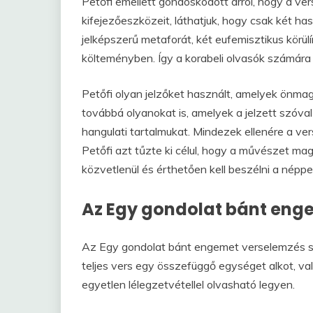
Petőfi emellett gondoskodott arról, hogy a ve
kifejezőeszközeit, láthatjuk, hogy csak két h
jelképszerű metaforát, két eufemisztikus körü
költeményben. Így a korabeli olvasók számár
Petőfi olyan jelzőket használt, amelyek önma
továbbá olyanokat is, amelyek a jelzett szóva
hangulati tartalmukat. Mindezek ellenére a ve
Petőfi azt tűzte ki célul, hogy a művészet mag
közvetlenül és érthetően kell beszélni a néppel.
Az Egy gondolat bánt eng
Az Egy gondolat bánt engemet verselemzés s
teljes vers egy összefüggő egységet alkot, v
egyetlen lélegzetvétellel olvasható legyen.