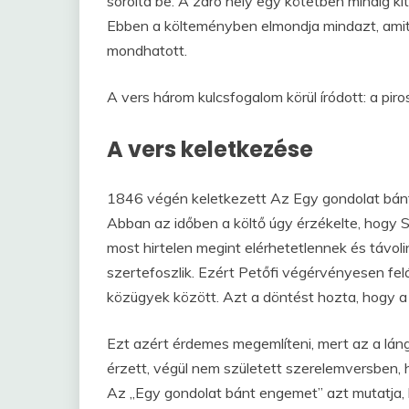
sorolta be. A záró hely egy kötetben mindig kit
Ebben a költeményben elmondja mindazt, amit 
mondhatott.
A vers három kulcsfogalom körül íródott: a pir
A vers keletkezése
1846 végén keletkezett Az Egy gondolat bánt e
Abban az időben a költő úgy érzékelte, hogy Sze
most hirtelen megint elérhetetlennek és távol
szertefoszlik. Ezért Petőfi végérvényesen felá
közügyek között. Azt a döntést hozta, hogy a 
Ezt azért érdemes megemlíteni, mert az a lángol
érzett, végül nem született szerelemversben, 
Az „Egy gondolat bánt engemet” azt mutatja, h