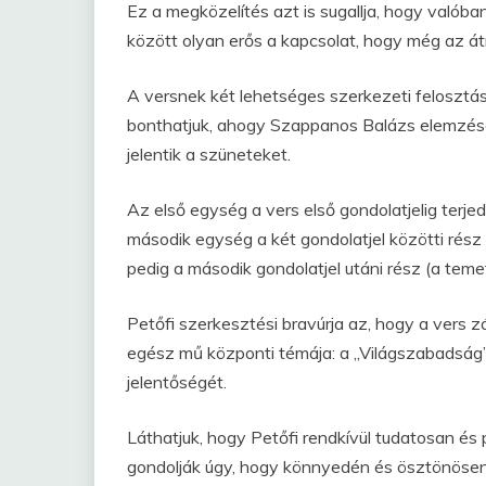
Ez a megközelítés azt is sugallja, hogy valóba
között olyan erős a kapcsolat, hogy még az á
A versnek két lehetséges szerkezeti felosztás
bonthatjuk, ahogy Szappanos Balázs elemzésé
jelentik a szüneteket.
Az első egység a vers első gondolatjelig terjed 
második egység a két gondolatjel közötti rész 
pedig a második gondolatjel utáni rész (a temetés
Petőfi szerkesztési bravúrja az, hogy a vers 
egész mű központi témája: a „Világszabadság”
jelentőségét.
Láthatjuk, hogy Petőfi rendkívül tudatosan és 
gondolják úgy, hogy könnyedén és ösztönösen