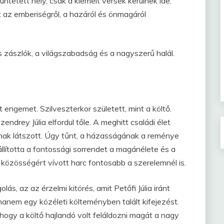
üntetett hely, csak a kiemelt versek kerülnek ide.
az emberiségről, a hazáról és önmagáról
os zászlók, a világszabadság és a nagyszerű halál.
ngemet. Szilveszterkor született, mint a költő.
ndrey Júlia elfordul tőle. A meghitt családi élet
inak látszott. Úgy tűnt, a házasságának a reménye
llította a fontossági sorrendet a magánélete és a
közösségért vívott harc fontosabb a szerelemnél is.
ás, az az érzelmi kitörés, amit Petőfi Júlia iránt
hanem egy közéleti költeményben talált kifejezést.
ogy a költő hajlandó volt feláldozni magát a nagy