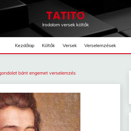
TATITO
Irodalom versek költők
Kezdőlap
Költők
Versek
Verselemzések
 gondolat bánt engemet verselemzés