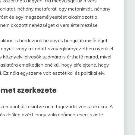
rs közérthető legyen. Ha megvizsgáljuk a vers
asonlatot, néhány metaforát, egy metonímiát, néhány
lírást és egy megszemélyesítést alkalmazott a
a nem okozott nehézséget a vers értelmezése.
gukban is hordoznak bizonyos hangulati minőséget,
l együtt vagy az adott szövegkörnyezetben nyerik el
rs köznyelvi olvasók számára is érthető marad, mivel
aslatára emelkedjen anélkül, hogy elfelejtené, hogy
 Ez nála egyszerre volt esztétikai és politikai elv.
emet szerkezete
zempontját tekintve nem tagozódik versszakokra. A
alószínűleg azért, hogy zökkenőmentesen, szinte