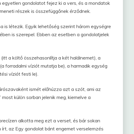
n egyetlen gondolatot fejez ki a vers, és a mondatok
tmeneti részek is összefüggőnek érződnek.
a is létezik. Egyik lehetőség szerint három egységre
ben is szerepel. Ebben az esetben a gondolatjelek
(itt a költő összehasonlítja a két halálnemet), a
(a forradalmi víziót mutatja be), a harmadik egység
i víziót festi le).
zárószavaként ismét előhúzza azt a szót, ami az
 most külön sorban jelenik meg, kiemelve a
precízen alkotta meg ezt a verset, és bár sokan
 írt, az Egy gondolat bánt engemet verselemzés