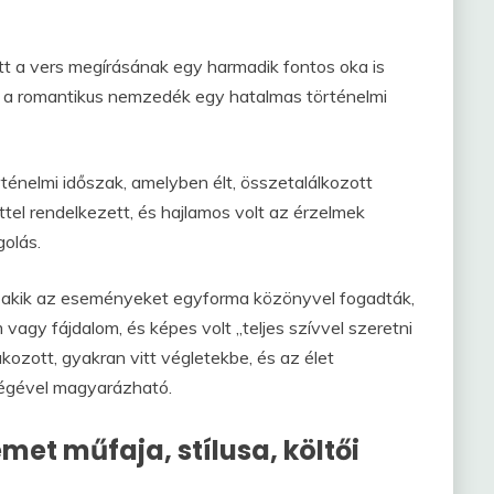
tt a vers megírásának egy harmadik fontos oka is
 és a romantikus nemzedék egy hatalmas történelmi
ténelmi időszak, amelyben élt, összetalálkozott
el rendelkezett, és hajlamos volt az érzelmek
olás.
t, akik az eseményeket egyforma közönyvel fogadták,
vagy fájdalom, és képes volt „teljes szívvel szeretni
akozott, gyakran vitt végletekbe, és az élet
ségével magyarázható.
et műfaja, stílusa, költői