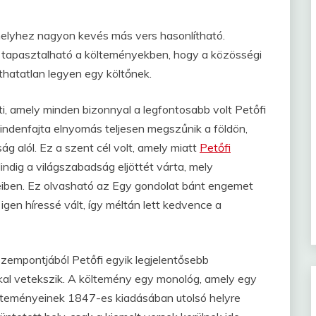
elyhez nagyon kevés más vers hasonlítható.
kán tapasztalható a költeményekben, hogy a közösségi
thatatlan legyen egy költőnek.
i, amely minden bizonnyal a legfontosabb volt Petőfi
ndenfajta elnyomás teljesen megszűnik a földön,
g alól. Ez a szent cél volt, amely miatt
Petőfi
Mindig a világszabadság eljöttét várta, mely
iben. Ez olvasható az Egy gondolat bánt engemet
igen híressé vált, így méltán lett kedvence a
empontjából Petőfi egyik legjelentősebb
kal vetekszik. A költemény egy monológ, amely egy
költeményeinek 1847-es kiadásában utolsó helyre