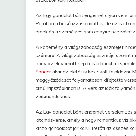
Az Egy gondolat bánt engemet olyan vers, am
Páratlan a belső izzása miatt is, de az is rit
érdek és a személyes sors ennyire szétválasz
A költemény a világszabadság eszméjét hirdet
számára. A világszabadság eszméje szerint mi
hogy az elnyomott nép felszabadul a zsarnoksá
Sándor
akár az életét is kész volt feláldozni. 
meggyőződését folyamatosan kifejtette verse
című rapszódiában is. A vers az idők folyamán 
versmondóknak.
Az Egy gondolat bánt engemet verselemzés sz
látomásverse, amely a nagy romantikus víziók
kínzó gondolatot jár körül. Petőfi az összes 