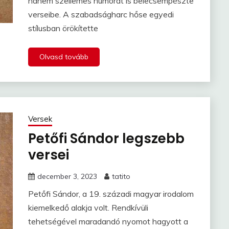
hanem szellemes humorát is belecsempészte
verseibe. A szabadságharc hőse egyedi
stílusban örökítette
Olvasd tovább
Versek
Petőfi Sándor legszebb
versei
december 3, 2023
tatito
Petőfi Sándor, a 19. századi magyar irodalom
kiemelkedő alakja volt. Rendkívüli
tehetségével maradandó nyomot hagyott a