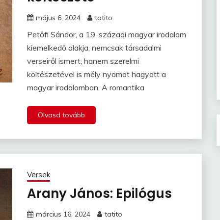
május 6, 2024
tatito
Petőfi Sándor, a 19. századi magyar irodalom
kiemelkedő alakja, nemcsak társadalmi
verseiről ismert, hanem szerelmi
költészetével is mély nyomot hagyott a
magyar irodalomban. A romantika
Olvasd tovább
Versek
Arany János: Epilógus
március 16, 2024
tatito