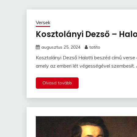
Versek
Kosztolányi Dezső – Halo
augusztus 25, 2024
tatito
Kosztolányi Dezső Halotti beszéd című verse 
amely az emberi lét végességével szembesít. A
Olvasd tovább