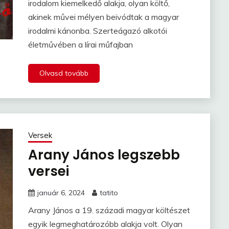
irodalom kiemelkedő alakja, olyan költő,
akinek művei mélyen beivódtak a magyar
irodalmi kánonba. Szerteágazó alkotói
életművében a lírai műfajban
Olvasd tovább
Versek
Arany János legszebb
versei
január 6, 2024
tatito
Arany János a 19. századi magyar költészet
egyik legmeghatározóbb alakja volt. Olyan