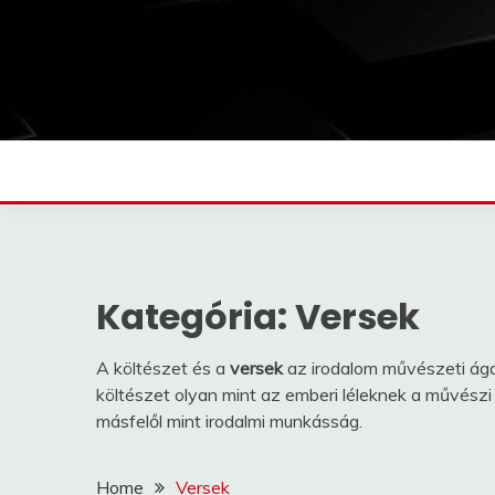
Skip
to
content
Kategória:
Versek
A költészet és a
versek
az irodalom művészeti ág
költészet olyan mint az emberi léleknek a művész
másfelől mint irodalmi munkásság.
Home
Versek