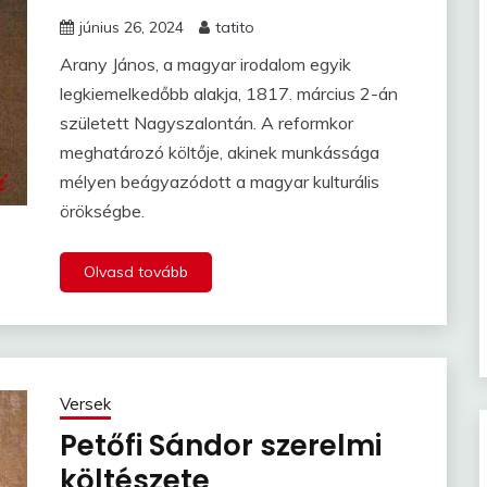
június 26, 2024
tatito
Arany János, a magyar irodalom egyik
legkiemelkedőbb alakja, 1817. március 2-án
született Nagyszalontán. A reformkor
meghatározó költője, akinek munkássága
mélyen beágyazódott a magyar kulturális
örökségbe.
Olvasd tovább
Versek
Petőfi Sándor szerelmi
költészete