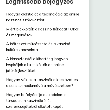
Legfrissebb bejegyzés
Hogyan alakítja át a technológia az online
kaszinós szórakozást
Miért blokkolták a kaszinó fiókodat? Okok
és megoldások
A költészet művészete és a kaszinó
kultúra kapcsolata
A klasszikustól a kibertérig: hogyan
inspirálják a híres költők az online
játékfejlesztőket
Hogyan válnak a kaszinók a kockázat és
a sors szimbólumává a művészetben?
Hogyan befolyásolja az irodalom a
társadalom kaszinókról és
szerencsejátékról alkotott képét