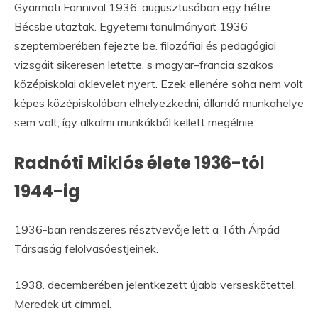
Gyarmati Fannival 1936. augusztusában egy hétre
Bécsbe utaztak. Egyetemi tanulmányait 1936
szeptemberében fejezte be. filozófiai és pedagógiai
vizsgáit sikeresen letette, s magyar–francia szakos
középiskolai oklevelet nyert. Ezek ellenére soha nem volt
képes középiskolában elhelyezkedni, állandó munkahelye
sem volt, így alkalmi munkákból kellett megélnie.
Radnóti Miklós élete 1936-tól
1944-ig
1936-ban rendszeres résztvevője lett a Tóth Árpád
Társaság felolvasóestjeinek.
1938. decemberében jelentkezett újabb verseskötettel,
Meredek út címmel.