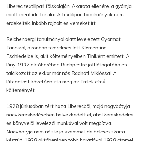
Liberec textilipari főiskoláján. Akarata ellenére, a gyámja
miatt ment ide tanulni. A textilipari tanulmányok nem
érdekelték, inkább rajzolt és verseket írt.
Reichenbergi tanulmányai alatt levelezett Gyarmati
Fannival, azonban szerelmes lett Klementine
Tschiedelbe is, akit költeményeiben Tiniként említett. A
lány 1937 októberében Budapestre jöttlátogatóba és
találkozott az ekkor már nős Radnóti Miklóssal. A
látogatást követően írta meg az Emlék című
költeményét.
1928 júniusában tért haza Liberecből, majd nagybátyja
nagykereskedésében helyezkedett el, ahol kereskedelmi
és könyvelői levelezői munkával volt megbízva.
Nagybátyja nem nézte jó szemmel, de bölcsészkarra
készült. 1928 októberében több barátjával 1928 címmel