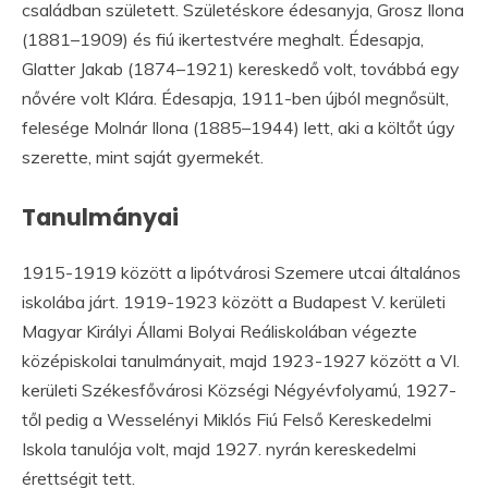
családban született. Születéskore édesanyja, Grosz Ilona
(1881–1909) és fiú ikertestvére meghalt. Édesapja,
Glatter Jakab (1874–1921) kereskedő volt, továbbá egy
nővére volt Klára. Édesapja, 1911-ben újból megnősült,
felesége Molnár Ilona (1885–1944) lett, aki a költőt úgy
szerette, mint saját gyermekét.
Tanulmányai
1915-1919 között a lipótvárosi Szemere utcai általános
iskolába járt. 1919-1923 között a Budapest V. kerületi
Magyar Királyi Állami Bolyai Reáliskolában végezte
középiskolai tanulmányait, majd 1923-1927 között a VI.
kerületi Székesfővárosi Községi Négyévfolyamú, 1927-
től pedig a Wesselényi Miklós Fiú Felső Kereskedelmi
Iskola tanulója volt, majd 1927. nyrán kereskedelmi
érettségit tett.