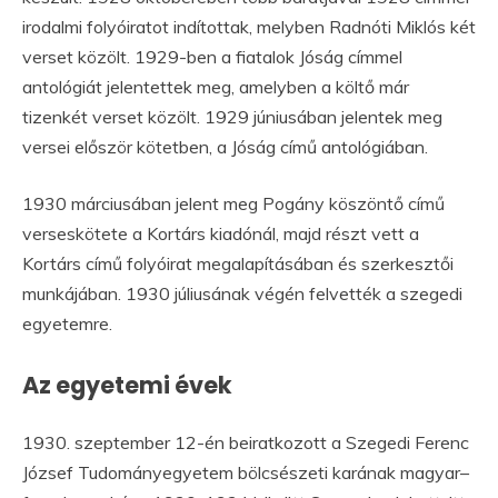
irodalmi folyóiratot indítottak, melyben Radnóti Miklós két
verset közölt. 1929-ben a fiatalok Jóság címmel
antológiát jelentettek meg, amelyben a költő már
tizenkét verset közölt. 1929 júniusában jelentek meg
versei először kötetben, a Jóság című antológiában.
1930 márciusában jelent meg Pogány köszöntő című
verseskötete a Kortárs kiadónál, majd részt vett a
Kortárs című folyóirat megalapításában és szerkesztői
munkájában. 1930 júliusának végén felvették a szegedi
egyetemre.
Az egyetemi évek
1930. szeptember 12-én beiratkozott a Szegedi Ferenc
József Tudományegyetem bölcsészeti karának magyar–