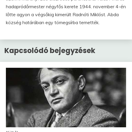
hadapródőrmester négyfős kerete 1944. november 4-én
lőtte agyon a végsőkig kimerült Radnóti Miklóst. Abda
község határában egy tömegsírba temették.
Kapcsolódó bejegyzések