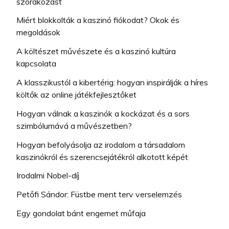
szórakozást
Miért blokkolták a kaszinó fiókodat? Okok és
megoldások
A költészet művészete és a kaszinó kultúra
kapcsolata
A klasszikustól a kibertérig: hogyan inspirálják a híres
költők az online játékfejlesztőket
Hogyan válnak a kaszinók a kockázat és a sors
szimbólumává a művészetben?
Hogyan befolyásolja az irodalom a társadalom
kaszinókról és szerencsejátékról alkotott képét
Irodalmi Nobel-díj
Petőfi Sándor: Füstbe ment terv verselemzés
Egy gondolat bánt engemet műfaja