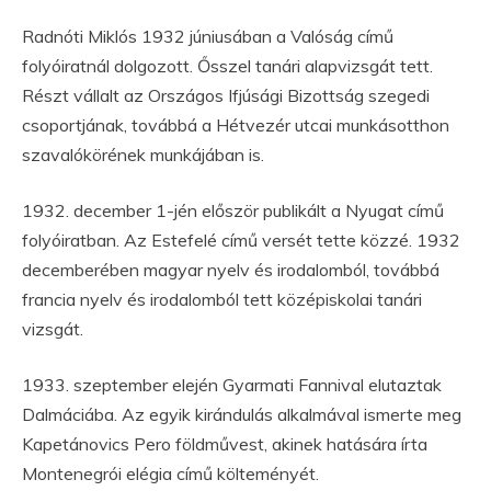
Radnóti Miklós 1932 júniusában a Valóság című
folyóiratnál dolgozott. Ősszel tanári alapvizsgát tett.
Részt vállalt az Országos Ifjúsági Bizottság szegedi
csoportjának, továbbá a Hétvezér utcai munkásotthon
szavalókörének munkájában is.
1932. december 1-jén először publikált a Nyugat című
folyóiratban. Az Estefelé című versét tette közzé. 1932
decemberében magyar nyelv és irodalomból, továbbá
francia nyelv és irodalomból tett középiskolai tanári
vizsgát.
1933. szeptember elején Gyarmati Fannival elutaztak
Dalmáciába. Az egyik kirándulás alkalmával ismerte meg
Kapetánovics Pero földművest, akinek hatására írta
Montenegrói elégia című költeményét.