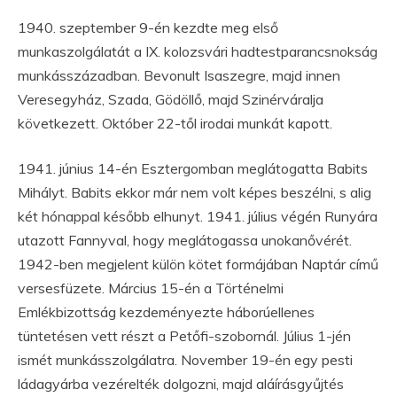
1940. szeptember 9-én kezdte meg első
munkaszolgálatát a IX. kolozsvári hadtestparancsnokság
munkásszázadban. Bevonult Isaszegre, majd innen
Veresegyház, Szada, Gödöllő, majd Szinérváralja
következett. Október 22-től irodai munkát kapott.
1941. június 14-én Esztergomban meglátogatta Babits
Mihályt. Babits ekkor már nem volt képes beszélni, s alig
két hónappal később elhunyt. 1941. július végén Runyára
utazott Fannyval, hogy meglátogassa unokanővérét.
1942-ben megjelent külön kötet formájában Naptár című
versesfüzete. Március 15-én a Történelmi
Emlékbizottság kezdeményezte háborúellenes
tüntetésen vett részt a Petőfi-szobornál. Július 1-jén
ismét munkásszolgálatra. November 19-én egy pesti
ládagyárba vezérelték dolgozni, majd aláírásgyűjtés