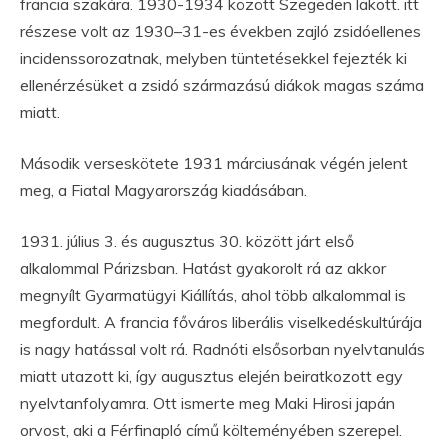
francia szakára. 1930-1934 között Szegeden lakott. itt
részese volt az 1930–31-es években zajló zsidóellenes
incidenssorozatnak, melyben tüntetésekkel fejezték ki
ellenérzésüket a zsidó származású diákok magas száma
miatt.
Második verseskötete 1931 márciusának végén jelent
meg, a Fiatal Magyarország kiadásában.
1931. július 3. és augusztus 30. között járt első
alkalommal Párizsban. Hatást gyakorolt rá az akkor
megnyílt Gyarmatügyi Kiállítás, ahol több alkalommal is
megfordult. A francia főváros liberális viselkedéskultúrája
is nagy hatással volt rá. Radnóti elsősorban nyelvtanulás
miatt utazott ki, így augusztus elején beiratkozott egy
nyelvtanfolyamra. Ott ismerte meg Maki Hirosi japán
orvost, aki a Férfinapló című költeményében szerepel.