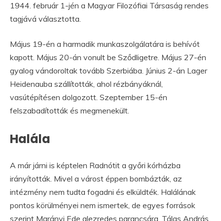
1944. február 1-jén a Magyar Filozófiai Társaság rendes
tagjává választotta.
Május 19-én a harmadik munkaszolgálatára is behívót
kapott. Május 20-án vonult be Sződligetre. Május 27-én
gyalog vándoroltak tovább Szerbiába. Június 2-án Lager
Heidenauba szállították, ahol rézbányáknál,
vasútépítésen dolgozott. Szeptember 15-én
felszabadították és megmenekült.
Halála
A már járni is képtelen Radnótit a győri kórházba
irányították. Mivel a várost éppen bombázták, az
intézmény nem tudta fogadni és elküldték. Halálának
pontos körülményei nem ismertek, de egyes források
szerint Marányi Ede alezredes parancsára, Tálas András