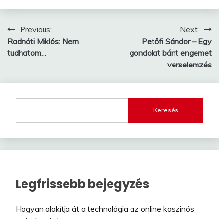
Bejegyzés
Previous:
Next:
Radnóti Miklós: Nem
Petőfi Sándor – Egy
navigáció
tudhatom…
gondolat bánt engemet
verselemzés
Keresés
Legfrissebb bejegyzés
Hogyan alakítja át a technológia az online kaszinós