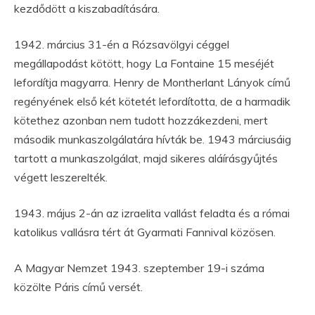
kezdődött a kiszabadítására.
1942. március 31-én a Rózsavölgyi céggel
megállapodást kötött, hogy La Fontaine 15 meséjét
lefordítja magyarra. Henry de Montherlant Lányok című
regényének első két kötetét lefordította, de a harmadik
kötethez azonban nem tudott hozzákezdeni, mert
második munkaszolgálatára hívták be. 1943 márciusáig
tartott a munkaszolgálat, majd sikeres aláírásgyűjtés
végett leszerelték.
1943. május 2-án az izraelita vallást feladta és a római
katolikus vallásra tért át Gyarmati Fannival közösen.
A Magyar Nemzet 1943. szeptember 19-i száma
közölte Páris című versét.