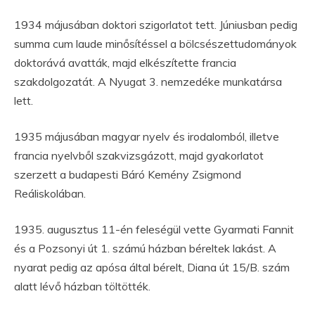
1934 májusában doktori szigorlatot tett. Júniusban pedig
summa cum laude minősítéssel a bölcsészettudományok
doktorává avatták, majd elkészítette francia
szakdolgozatát. A Nyugat 3. nemzedéke munkatársa
lett.
1935 májusában magyar nyelv és irodalomból, illetve
francia nyelvből szakvizsgázott, majd gyakorlatot
szerzett a budapesti Báró Kemény Zsigmond
Reáliskolában.
1935. augusztus 11-én feleségül vette Gyarmati Fannit
és a Pozsonyi út 1. számú házban béreltek lakást. A
nyarat pedig az apósa által bérelt, Diana út 15/B. szám
alatt lévő házban töltötték.