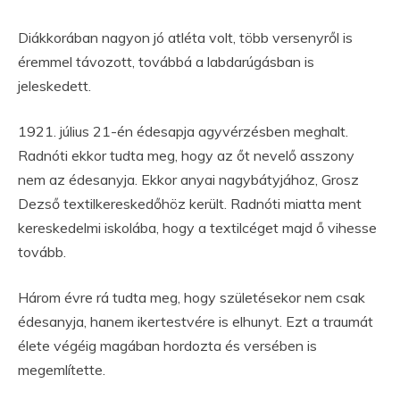
Diákkorában nagyon jó atléta volt, több versenyről is
éremmel távozott, továbbá a labdarúgásban is
jeleskedett.
1921. július 21-én édesapja agyvérzésben meghalt.
Radnóti ekkor tudta meg, hogy az őt nevelő asszony
nem az édesanyja. Ekkor anyai nagybátyjához, Grosz
Dezső textilkereskedőhöz került. Radnóti miatta ment
kereskedelmi iskolába, hogy a textilcéget majd ő vihesse
tovább.
Három évre rá tudta meg, hogy születésekor nem csak
édesanyja, hanem ikertestvére is elhunyt. Ezt a traumát
élete végéig magában hordozta és versében is
megemlítette.