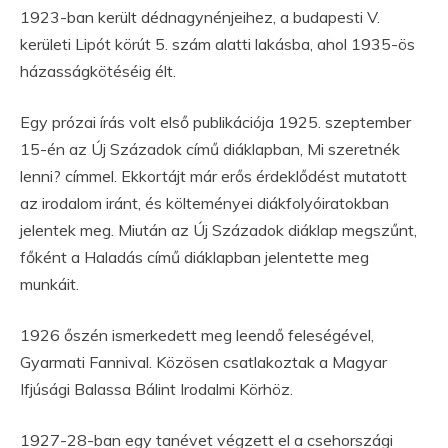
1923-ban került dédnagynénjeihez, a budapesti V.
kerületi Lipót körút 5. szám alatti lakásba, ahol 1935-ös
házasságkötéséig élt.
Egy prózai írás volt első publikációja 1925. szeptember
15-én az Új Századok című diáklapban, Mi szeretnék
lenni? címmel. Ekkortájt már erős érdeklődést mutatott
az irodalom iránt, és költeményei diákfolyóiratokban
jelentek meg. Miután az Új Századok diáklap megszűnt,
főként a Haladás című diáklapban jelentette meg
munkáit.
1926 őszén ismerkedett meg leendő feleségével,
Gyarmati Fannival. Közösen csatlakoztak a Magyar
Ifjúsági Balassa Bálint Irodalmi Körhöz.
1927-28-ban egy tanévet végzett el a csehországi