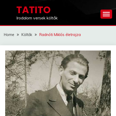
Skip
TATITO
to
content
Irodalom versek költők
Home
Költők
Radnóti Miklós életrajza