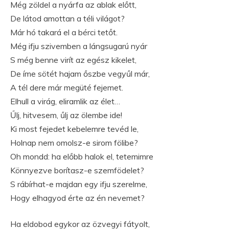
Még zöldel a nyárfa az ablak előtt,
De látod amottan a téli világot?
Már hó takará el a bérci tetőt.
Még ifju szivemben a lángsugarú nyár
S még benne virít az egész kikelet,
De íme sötét hajam őszbe vegyűl már,
A tél dere már megüté fejemet.
Elhull a virág, eliramlik az élet…
Űlj, hitvesem, űlj az ölembe ide!
Ki most fejedet kebelemre tevéd le,
Holnap nem omolsz-e sirom fölibe?
Oh mondd: ha előbb halok el, tetemimre
Könnyezve borítasz-e szemfödelet?
S rábírhat-e majdan egy ifju szerelme,
Hogy elhagyod érte az én nevemet?
Ha eldobod egykor az özvegyi fátyolt,