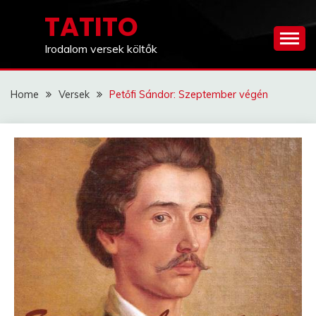
Skip
TATITO
to
content
Irodalom versek költők
Home
Versek
Petőfi Sándor: Szeptember végén