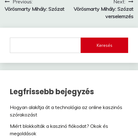
Bejegyzés
Previous:
Next:
Vörösmarty Mihály: Szózat
Vörösmarty Mihály: Szózat
navigáció
verselemzés
Keresés
Legfrissebb bejegyzés
Hogyan alakítja át a technológia az online kaszinós
szórakozást
Miért blokkolták a kaszinó fiókodat? Okok és
megoldások