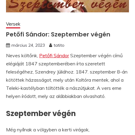
Versek
Petőfi Sándor: Szeptember végén
március 24, 2023
tatito
Neves költőnk,
Petőfi Sándor
Szeptember végén című
elégiáját 1847 szeptemberében írta szeretett
feleségéhez, Szendrey Júliához. 1847. szeptember 8-án
kötöttek házasságot, mely után Koltóra mentek, ahol a
Teleki-kastélyban töltötték a nászútjukat. A vers eme
helyen íródott, mely az alábbiakban olvasható.
Szeptember végén
Még nyílnak a völgyben a kerti virágok,