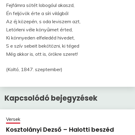
Fejfámra sötét lobogóul akaszd,
Én feljövök érte a síri világból
Az éj közepén, s oda leviszem azt,
Letörleni véle könyűimet érted,
Ki könnyeden elfeledéd hivedet,
S e szív sebeit bekötözni, ki téged
Még akkor is, ott is, örökre szeret!
(Koltó, 1847. szeptember)
Kapcsolódó bejegyzések
Versek
Kosztolányi Dezső – Halotti beszéd