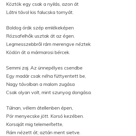
Köztök egy csak a nyilás, azon át
Látni távol kis falucska tornyát.
Boldog órák szép emlékeképen
Rózsafelhők usztak át az égen.
Legmesszebbről rám merengve néztek
Ködön át a mármarosi bércek.
Semmi zaj. Az ünnepélyes csendbe
Egy madár csak néha füttyentett be,
Nagy távolban a malom zugása
Csak olyan volt, mint szunyog dongása.
Túlnan, vélem átellenben épen,
Pór menyecske jött. Korsó kezében.
Korsaját mig telemerítette,
Rám nézett át; aztán ment sietve.