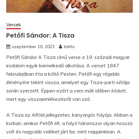
Versek
Petőfi Sándor: A Tisza
szeptember 10, 2023
tatito
Petőfi Sándor A Tisza című verse a 19. századi magyar
irodalom egyik kiemelkedő alkotása. A verset 1847
februárjában írta a költő Pesten. Petőfi egy régebbi
élményére tekint vissza, amelyet egy Tisza-parti sétája
során szerzett. Éppen ezért a vers múlt időben íródott,
mert egy visszaemlékezésről van szó.
A Tisza az Alföld jellegzetes, kanyargós folyója. Abban a
korban, amikor Petőfi élt, a folyó háromszor olyan hosszú
volt és nagyobb vidéket járt be, mint napjainkban. A