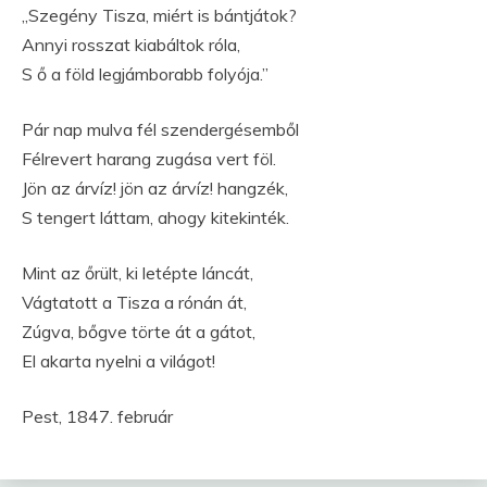
„Szegény Tisza, miért is bántjátok?
Annyi rosszat kiabáltok róla,
S ő a föld legjámborabb folyója.”
Pár nap mulva fél szendergésemből
Félrevert harang zugása vert föl.
Jön az árvíz! jön az árvíz! hangzék,
S tengert láttam, ahogy kitekinték.
Mint az őrült, ki letépte láncát,
Vágtatott a Tisza a rónán át,
Zúgva, bőgve törte át a gátot,
El akarta nyelni a világot!
Pest, 1847. február