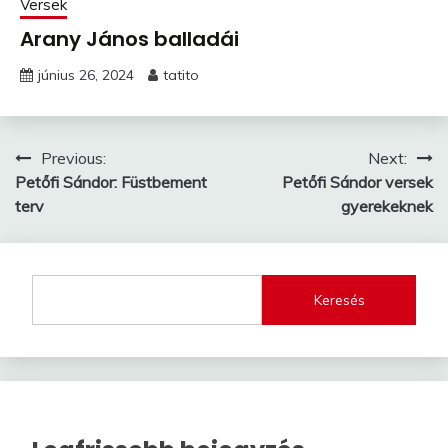
Versek
Arany János balladái
június 26, 2024
tatito
Bejegyzés
Previous:
Next:
Petőfi Sándor: Füstbement
Petőfi Sándor versek
navigáció
terv
gyerekeknek
Keresés