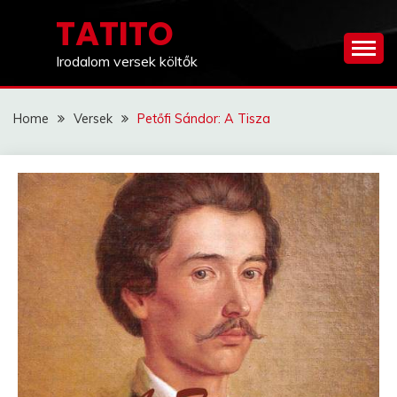
Skip
TATITO
to
content
Irodalom versek költők
Home
Versek
Petőfi Sándor: A Tisza