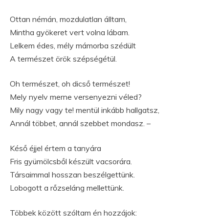
Ottan némán, mozdulatlan álltam,
Mintha gyökeret vert volna lábam.
Lelkem édes, mély mámorba szédült
A természet örök szépségétül.
Oh természet, oh dicső természet!
Mely nyelv merne versenyezni véled?
Mily nagy vagy te! mentül inkább hallgatsz,
Annál többet, annál szebbet mondasz. –
Késő éjjel értem a tanyára
Fris gyümölcsből készült vacsorára.
Társaimmal hosszan beszélgettünk.
Lobogott a rőzseláng mellettünk.
Többek között szóltam én hozzájok: