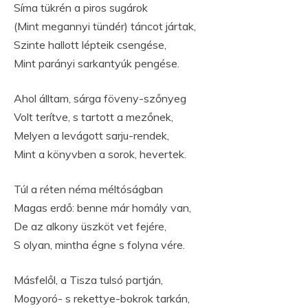
Síma tükrén a piros sugárok
(Mint megannyi tündér) táncot jártak,
Szinte hallott lépteik csengése,
Mint parányi sarkantyúk pengése.
Ahol álltam, sárga föveny-szőnyeg
Volt terítve, s tartott a mezőnek,
Melyen a levágott sarju-rendek,
Mint a könyvben a sorok, hevertek.
Túl a réten néma méltóságban
Magas erdő: benne már homály van,
De az alkony üszköt vet fejére,
S olyan, mintha égne s folyna vére.
Másfelől, a Tisza tulsó partján,
Mogyoró- s rekettye-bokrok tarkán,