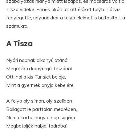
szabályozás hiánya miatt iszapos, és mocsaras volt a
Tisza vidéke. Ennek okán az ott élőket folyton átvíz
fenyegette, ugyanakkor a folyó élelmet is biztosított a
számukra.
A Tisza
Nyári napnak alkonyúlatánál
Megállék a kanyargó Tiszánál
Ott, hol a kis Túr siet beléje,
Mint a gyermek anyja kebelére.
A folyó oly símán, oly szelíden
Ballagott le parttalan medrében,
Nem akarta, hogy a nap sugára
Megbotoljék habjai fodrába’.