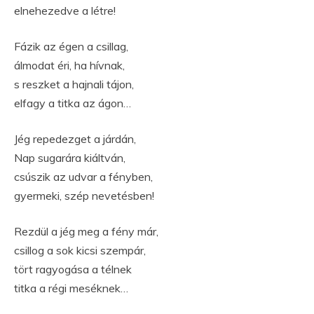
elnehezedve a létre!
Fázik az égen a csillag,
álmodat éri, ha hívnak,
s reszket a hajnali tájon,
elfagy a titka az ágon…
Jég repedezget a járdán,
Nap sugarára kiáltván,
csúszik az udvar a fényben,
gyermeki, szép nevetésben!
Rezdül a jég meg a fény már,
csillog a sok kicsi szempár,
tört ragyogása a télnek
titka a régi meséknek…