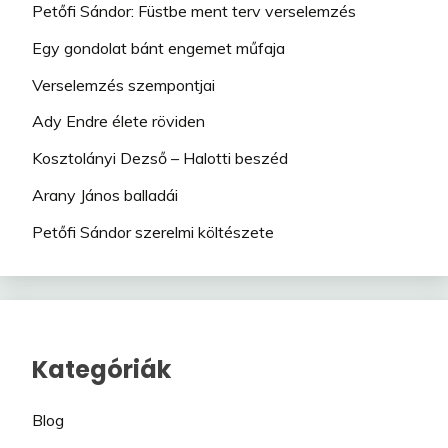
Petőfi Sándor: Füstbe ment terv verselemzés
Egy gondolat bánt engemet műfaja
Verselemzés szempontjai
Ady Endre élete röviden
Kosztolányi Dezső – Halotti beszéd
Arany János balladái
Petőfi Sándor szerelmi költészete
Kategóriák
Blog