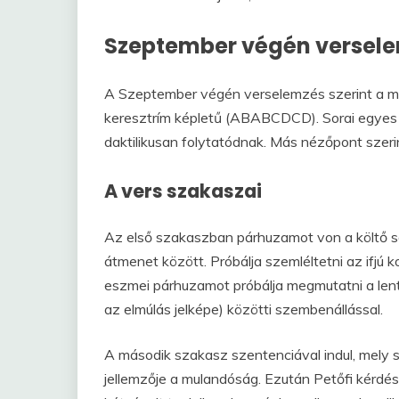
Szeptember végén versel
A Szeptember végén verselemzés szerint a mű
keresztrím képletű (ABABCDCD). Sorai egyes f
daktilikusan folytatódnak. Más nézőpont szeri
A vers szakaszai
Az első szakaszban párhuzamot von a költő saj
átmenet között. Próbálja szemléltetni az ifjú 
eszmei párhuzamot próbálja megmutatni a lent (
az elmúlás jelképe) közötti szembenállással.
A második szakasz szentenciával indul, mely 
jellemzője a mulandóság. Ezután Petőfi kérd