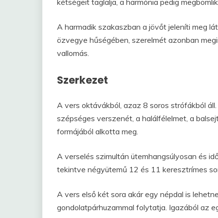
kétségeit taglalja, a harmónia pedig megbomlik
A harmadik szakaszban a jövőt jeleníti meg lá
özvegye hűségében, szerelmét azonban meging
vallomás.
Szerkezet
A vers oktávákból, azaz 8 soros strófákból áll.
szépséges verszenét, a halálfélelmet, a balsejt
formájából alkotta meg.
A verselés szimultán ütemhangsúlyosan és id
tekintve négyütemű 12 és 11 keresztrímes soro
A vers első két sora akár egy népdal is lehetne
gondolatpárhuzammal folytatja. Igazából az e