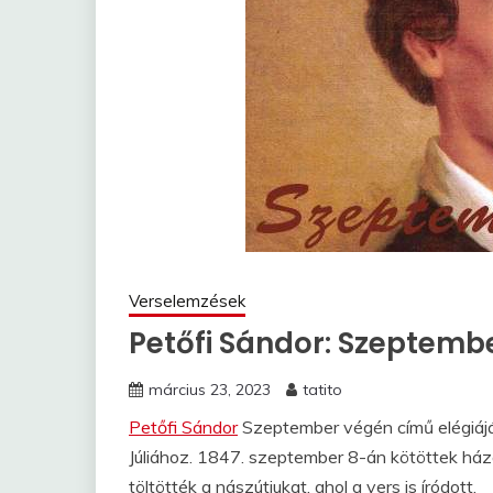
Verselemzések
Petőfi Sándor: Szeptemb
március 23, 2023
tatito
Petőfi Sándor
Szeptember végén című elégiáj
Júliához. 1847. szeptember 8-án kötöttek ház
töltötték a nászútjukat, ahol a vers is íródott.