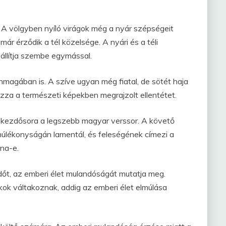
i. A völgyben nyíló virágok még a nyár szépségeit
ár érződik a tél közelsége. A nyári és a téli
 állítja szembe egymással.
önmagában is. A szíve ugyan még fiatal, de sötét haja
azza a természeti képekben megrajzolt ellentétet.
 kezdősora a legszebb magyar verssor. A követő
múlékonyságán lamentál, és feleségének címezi a
na-e.
dőt, az emberi élet mulandóságát mutatja meg.
ok váltakoznak, addig az emberi élet elmúlása