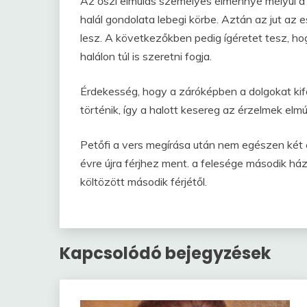
Az őszi elmúlás személyes élménnyé mélyül a
halál gondolata lebegi körbe. Aztán az jut az
lesz. A következőkben pedig ígéretet tesz, h
halálon túl is szeretni fogja.
Érdekesség, hogy a záróképben a dolgokat kifor
történik, így a halott kesereg az érzelmek elmú
Petőfi a vers megírása után nem egészen két 
évre újra férjhez ment. a felesége második házas
költözött második férjétől.
Kapcsolódó bejegyzések