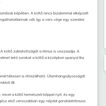
.
tomások képében. A költő nincs bizalommal elképzelt
athatatlannak véli, így a vers vége egy szerelmi
 A költő zaklatottságát a ritmus is visszaadja. A
elmet leíró sorokat a költő a középkori spanyol líra
őmértékesen is ritmizálható. Ütemhangsúlyosságát
kból áll.
, mivel a költő természeti képpel nyit, és egy
gész első versszakban egy népdal gondolatritmusa