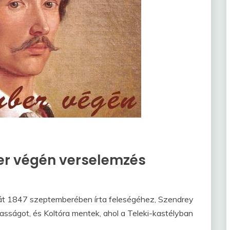
er végén verselemzés
át 1847 szeptemberében írta feleségéhez, Szendrey
asságot, és Koltóra mentek, ahol a Teleki-kastélyban