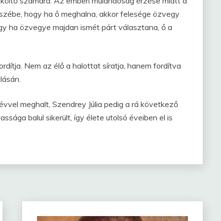
 költő számára. Az emberi mulandóság érzése miatt a
 eszébe, hogy ha ő meghalna, akkor felesége özvegy
ogy ha özvegye majdan ismét párt választana, ő a
dítja. Nem az élő a halottat síratja, hanem fordítva
lásán.
évvel meghalt, Szendrey Júlia pedig a rá következő
sága balul sikerült, így élete utolsó éveiben el is