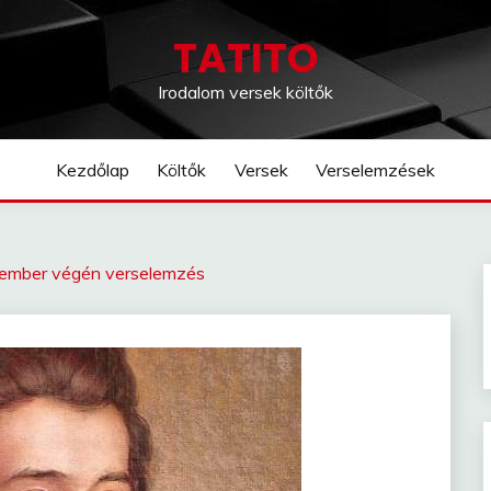
TATITO
Irodalom versek költők
Kezdőlap
Költők
Versek
Verselemzések
tember végén verselemzés