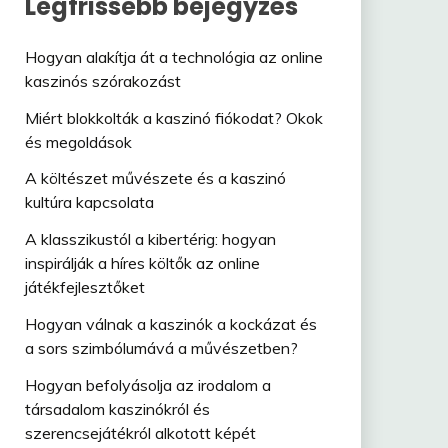
Legfrissebb bejegyzés
Hogyan alakítja át a technológia az online
kaszinós szórakozást
Miért blokkolták a kaszinó fiókodat? Okok
és megoldások
A költészet művészete és a kaszinó
kultúra kapcsolata
A klasszikustól a kibertérig: hogyan
inspirálják a híres költők az online
játékfejlesztőket
Hogyan válnak a kaszinók a kockázat és
a sors szimbólumává a művészetben?
Hogyan befolyásolja az irodalom a
társadalom kaszinókról és
szerencsejátékról alkotott képét