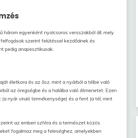
emzés
 három egyenként nyolcsoros versszakból áll, mely
elfogások szerint felütéssel kezdődnek és
nt pedig anapesztikusak.
át életkora és az ősz, mint a nyárból a télbe való
korból az öregségbe és a halálba való átmenetet. Ezen
a nyár viruló termékenysége) és a fent (a tél, mint
szerint az emberi szféra és a természet közös
éseket fogalmaz meg a feleséghez, amelyekben