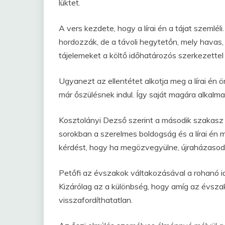
lüktet.
A vers kezdete, hogy a lírai én a tájat szemlél
hordozzák, de a távoli hegytetőn, mely havas, m
tájelemeket a költő időhatározós szerkezettel
Ugyanezt az ellentétet alkotja meg a lírai én 
már őszülésnek indul. Így saját magára alkalm
Kosztolányi Dezső szerint a második szakasz
sorokban a szerelmes boldogság és a lírai én 
kérdést, hogy ha megözvegyülne, újraházasod
Petőfi az évszakok váltakozásával a rohanó i
Kizárólag az a különbség, hogy amíg az évszak
visszafordíthatatlan.