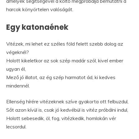
amelyek segítségével a költő megpróbálja bemutatni a
harcok könyörtelen valóságát.
Egy katonaének
Vitézek, mi lehet ez széles föld felett szebb dolog az
végeknél?
Holott kikeletkor az sok szép madár szól, kivel ember
ugyan él,
Mező jó illatot, az ég szép harmatot ád, ki kedves
mindennél.
Ellenség hírére vitézeknek szíve gyakorta ott felbuzdul,
Sőt azon kívül is, csak jó kedvébül is vitéz próbálni indul,
Holott sebesedik, öl, fog, vitézkedik, homlokán vér
lecsordul.