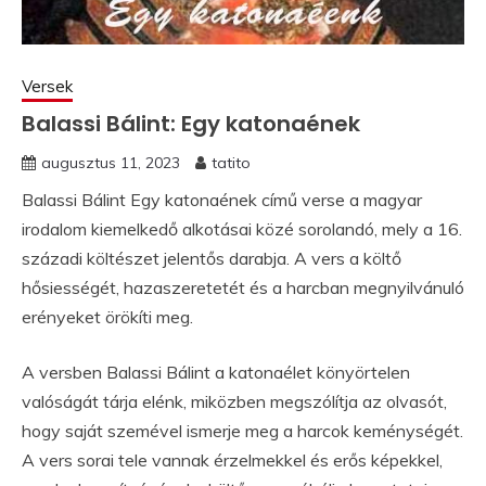
Versek
Balassi Bálint: Egy katonaének
augusztus 11, 2023
tatito
Balassi Bálint Egy katonaének című verse a magyar
irodalom kiemelkedő alkotásai közé sorolandó, mely a 16.
századi költészet jelentős darabja. A vers a költő
hősiességét, hazaszeretetét és a harcban megnyilvánuló
erényeket örökíti meg.
A versben Balassi Bálint a katonaélet könyörtelen
valóságát tárja elénk, miközben megszólítja az olvasót,
hogy saját szemével ismerje meg a harcok keménységét.
A vers sorai tele vannak érzelmekkel és erős képekkel,