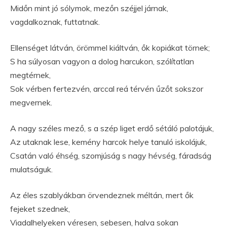
Midőn mint jó sólymok, mezőn széjjel járnak,
vagdalkoznak, futtatnak.
Ellenséget látván, örömmel kiáltván, ők kopiákat törnek;
S ha súlyosan vagyon a dolog harcukon, szólítatlan
megtérnek,
Sok vérben fertezvén, arccal reá térvén űzőt sokszor
megvernek.
A nagy széles mező, s a szép liget erdő sétáló palotájuk,
Az utaknak lese, kemény harcok helye tanuló iskolájuk,
Csatán való éhség, szomjúság s nagy hévség, fáradság
mulatságuk.
Az éles szablyákban örvendeznek méltán, mert ők
fejeket szednek,
Viadalhelyeken véresen, sebesen, halva sokan