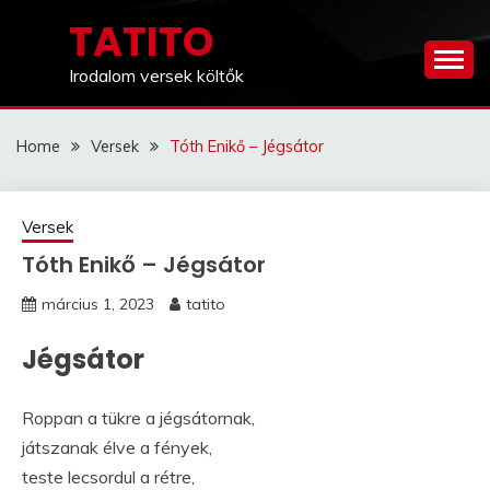
Skip
TATITO
to
content
Irodalom versek költők
Home
Versek
Tóth Enikő – Jégsátor
Versek
Tóth Enikő – Jégsátor
március 1, 2023
tatito
Jégsátor
Roppan a tükre a jégsátornak,
játszanak élve a fények,
teste lecsordul a rétre,